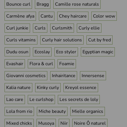
Bounce curl
Bragg
Camille rose naturals
Carmène afya
Cantu
Chey haircare
Color wow
Curl junkie
Curls
Curlsmith
Curly ellie
Curls vitamins
Curly hair solutions
Cut by fred
(1 avis)
Dudu osun
Ecoslay
Eco styler
Egyptian magic
Evashair
Flora & curl
Foamie
Giovanni cosmetics
Inhairitance
Innersense
Kalia nature
Kinky curly
Kreyol essence
Lao care
Le curlshop
Les secrets de loly
Lola from rio
Miche beauty
Mielle organics
Mixed chicks
Musoya
Niir
Noire Ô naturel