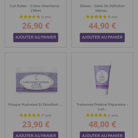
Curl Butter - Crème Inhairitance -
Deluxe - Gelée De Définition
236ml
Intense...
26,90 €
44,90 €
Prix
Prix
AJOUTER AU PANIER
AJOUTER AU PANIER
(1 avis)
Masque Hydratant Et Démêlant -...
Traitement Protéiné Réparateur -
Curl...
23,90 €
48,00 €
Prix
Prix
AJOUTER AU PANIER
AJOUTER AU PANIER