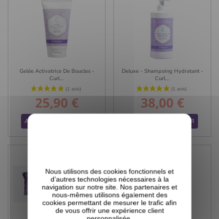
Gelée Activatrice De Boucles -
Deluxe - Shampoing Hydratant -
Curl...
Curl...
25,90 €
38,00 €
Prix
Prix
AJOUTER AU PANIER
AJOUTER AU PANIER
Nous utilisons des cookies fonctionnels et
d’autres technologies nécessaires à la
navigation sur notre site. Nos partenaires et
nous-mêmes utilisons également des
cookies permettant de mesurer le trafic afin
de vous offrir une expérience client
(4 avis)
personnalisée.