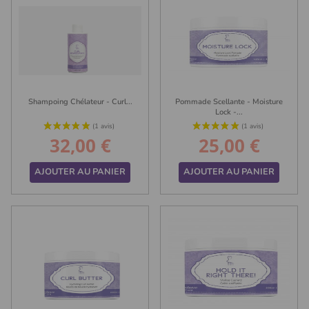
Shampoing Chélateur - Curl...
Pommade Scellante - Moisture
Lock -...
32,00 €
25,00 €
Prix
Prix
AJOUTER AU PANIER
AJOUTER AU PANIER