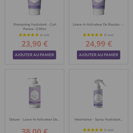
Shampoing Hydratant - Curl
Leave-In Activateur De Boucles -...
Renew -236ml
23,90 €
24,99 €
Prix
Prix
AJOUTER AU PANIER
AJOUTER AU PANIER
(7 avis)
Deluxe - Leave-In Activateur De...
Inhairitance - Spray Hydratant...
38,00 €
Prix