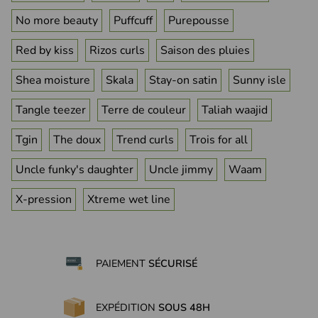
No more beauty
Puffcuff
Purepousse
Red by kiss
Rizos curls
Saison des pluies
Shea moisture
Skala
Stay-on satin
Sunny isle
Tangle teezer
Terre de couleur
Taliah waajid
Tgin
The doux
Trend curls
Trois for all
(1 avis)
Uncle funky's daughter
Uncle jimmy
Waam
X-pression
Xtreme wet line
PAIEMENT
SÉCURISÉ
EXPÉDITION
SOUS 48H