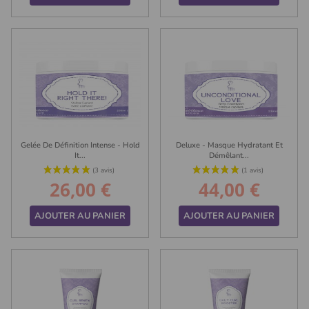
Gelée De Définition Intense - Hold
Deluxe - Masque Hydratant Et
(2 avis)
It...
Démêlant...
26,00 €
44,00 €
Prix
Prix
AJOUTER AU PANIER
AJOUTER AU PANIER