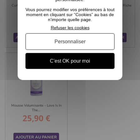
Curl On The Go - Starter Kit -...
Holy Cream - Lait Hydratant Riche
Vous pourrez modifier vos préférences à tout
-...
moment en cliquant sur “Cookies” au bas de
n'importe quelle page.
49,90 €
24,00 €
Prix
Prix
Refuser les cookies
AJOUTER AU PANIER
AJOUTER AU PANIER
Personnaliser
C'est OK pour moi
Mousse Volumisante - Love Is In
The...
25,90 €
Prix
AJOUTER AU PANIER