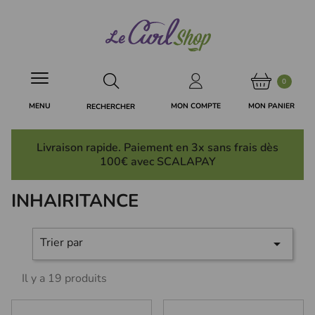
Panneau de gestion des cookies
0
MON PANIER
MON COMPTE
MENU
RECHERCHER
Livraison rapide. Paiement en 3x
sans frais
dès
100€ avec SCALAPAY
INHAIRITANCE
Trier par

Il y a 19 produits