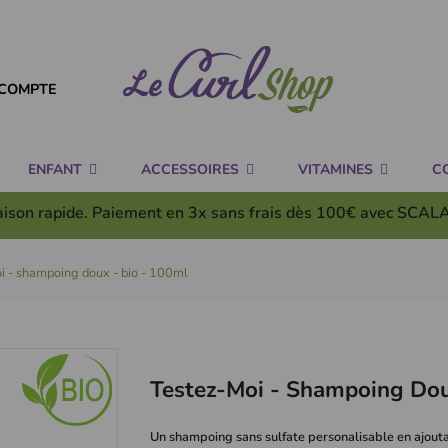
COMPTE
ENFANT
ACCESSOIRES
VITAMINES
C
aison rapide. Paiement en 3x
sans frais
dès 100€ avec SCAL
i - shampoing doux - bio - 100ml
Testez-Moi - Shampoing Dou
Un shampoing sans sulfate personalisable en ajouta