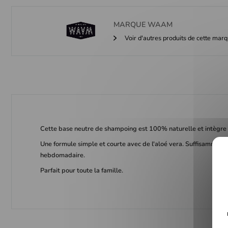
MARQUE
WAAM
Voir d'autres produits de cette mar
Cette base neutre de shampoing est 100% naturelle et intègre 
Une formule simple et courte avec de l'aloé vera. Suffisamment 
hebdomadaire.
Parfait pour toute la famille.