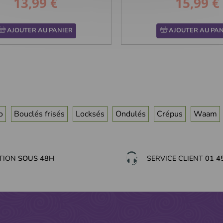
13,99 €
15,99 €
Prix
Prix
AJOUTER AU PANIER
AJOUTER AU PAN
o
Bouclés frisés
Locksés
Ondulés
Crépus
Waam
ITION
SOUS 48H
SERVICE CLIENT
01 4