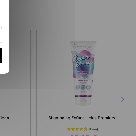
Clean
Shampoing Enfant - Mes Premiers...