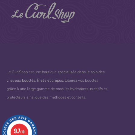
Le CurlShop est une boutique
spécialisée dans le soin des
cheveux bouclés, frisés et crépus
. Libérez vos boucles
grâce à une large gamme de produits hydratants, nutritifs et
protecteurs ainsi que des méthodes et conseils.
9.7
/10