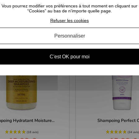
CELA POURRAIT VOUS INTÉRESSER
Vous pourrez modifier vos préférences à tout moment en cliquant sur
“Cookies” au bas de n'importe quelle page.
Refuser les cookies
Personnaliser
C'est OK pour moi
oing Hydratant Moisture...
Shampoing Perfect 