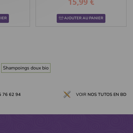
15,99 €
Prix
IER
AJOUTER AU PANIER
Shampoings doux bio
5 76 62 94
VOIR
NOS TUTOS EN BD