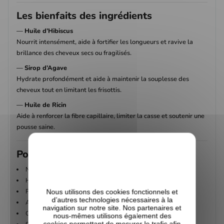
Les bienfaits des ingrédients
—
Huile d’Hibiscus
Nourrit intensément, aide à fortifier les longueurs et ravive la
brillance des cheveux secs ou fragilisés.
—
Sirop d’Agave
Hydrate profondément et aide à maintenir la souplesse des
cheveux tout en limitant les frisottis.
—
Huile de Ricin
Aide à renforcer la fibre capillaire, limiter la casse et soutenir une
pousse saine.
Pourquoi on l’aime ?
Nettoie sans décaper les cheveux
Hydrate et adoucit les longueurs
Facilite le démêlage
Nous utilisons des cookies fonctionnels et
d’autres technologies nécessaires à la
Aide à renforcer les cheveux fragiles
navigation sur notre site. Nos partenaires et
Convient aux cuirs chevelus sensibles
nous-mêmes utilisons également des
cookies permettant de mesurer le trafic afin