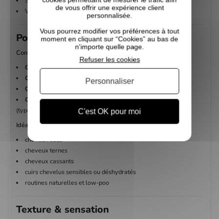
Sans parfum ni huiles essentielles
de vous offrir une expérience client
Vegan et fabriqué en France
personnalisée.
Vous pourrez modifier vos préférences à tout
Pour quels cheveux ?
moment en cliquant sur “Cookies” au bas de
n'importe quelle page.
Convient aux :
Refuser les cookies
Cheveux ondulés
Cheveux bouclés
Personnaliser
Cheveux frisés
Cheveux crépus
(types 2C à 4C)
C'est OK pour moi
Idéal pour :
cheveux secs
cheveux ternes
cheveux cassants
cuirs chevelus sensibles ou déshydratés
routines naturelles et low-poo
Texture & sensation