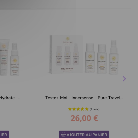
ydrate -...
Testez-Moi - Innersense - Pure Travel...
26,00 €
Prix
IER
AJOUTER AU PANIER