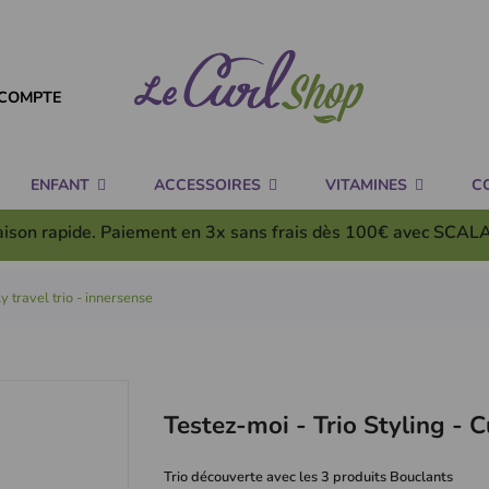
COMPTE
ENFANT
ACCESSOIRES
VITAMINES
C
aison rapide. Paiement en 3x
sans frais
dès 100€ avec SCAL
ly travel trio - innersense
Testez-moi - Trio Styling - C
Trio découverte avec les 3 produits Bouclants