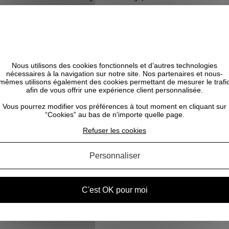
irectement de la nature, ils sont cultivés de manière biologique et éco
Nous utilisons des cookies fonctionnels et d’autres technologies
nécessaires à la navigation sur notre site. Nos partenaires et nous-
mêmes utilisons également des cookies permettant de mesurer le trafi
s du monde entier, les ingrédients sont pressés à froid, distillés ou
afin de vous offrir une expérience client personnalisée.
té.
Vous pourrez modifier vos préférences à tout moment en cliquant sur
s gluten ,sans phthalate, sans ethoxylate, sans sulfate, sans silicone,
“Cookies” au bas de n'importe quelle page.
ropylene , sans butylene glycol, sans PEG, sans MEA, sans TEA, sans MIA,
Refuser les cookies
Personnaliser
C'est OK pour moi
CELA POURRAIT VOUS INTÉRESSER