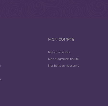
MON COMPTE
Mes commandes
Mon programme fidélité
e
Mes bons de réductions
s