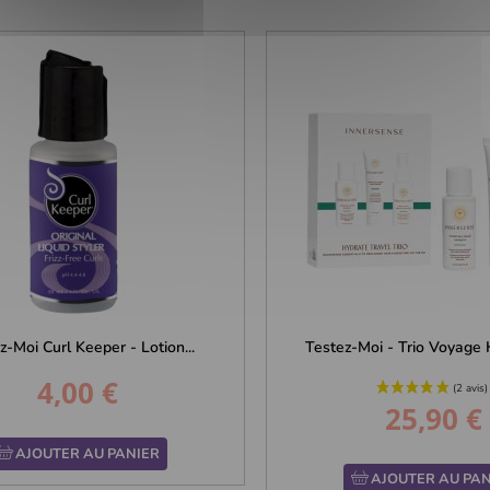
z-Moi Curl Keeper - Lotion...
Testez-Moi - Trio Voyage H
4,00 €
Prix
25,90 €
Prix
AJOUTER AU PANIER
AJOUTER AU PAN