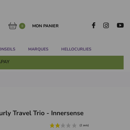
MON PANIER
0
ONSEILS
MARQUES
HELLOCURLIES
APAY
urly Travel Trio - Innersense