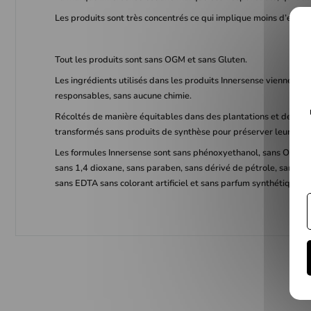
Les produits sont très concentrés ce qui implique moins d’eau.
Tout les produits sont sans OGM et sans Gluten.
Les ingrédients utilisés dans les produits Innersense viennent d
responsables, sans aucune chimie.
Récoltés de manière équitables dans des plantations et des ferme
transformés sans produits de synthèse pour préserver leur pure
Les formules Innersense sont sans phénoxyethanol, sans OGM, san
sans 1,4 dioxane, sans paraben, sans dérivé de pétrole, sans p
sans EDTA sans colorant artificiel et sans parfum synthétique.