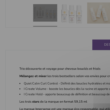
DE
Trio découverte et voyage pour cheveux bouclés et frisés
Mélangez et mixer
les trois bestsellers selon vos envies pour c
Quiet Calm Curl Control - Définit des boucles hydratées et ma
I Create Volume - booste les boucles dès la racine et apport
I Create Hold - apporte beaucoup de définition et beaucoup de
Les trois
stars
de la marque en format 59,15 ml
La marque Innersense est une marque éco-responsable, qui utilis