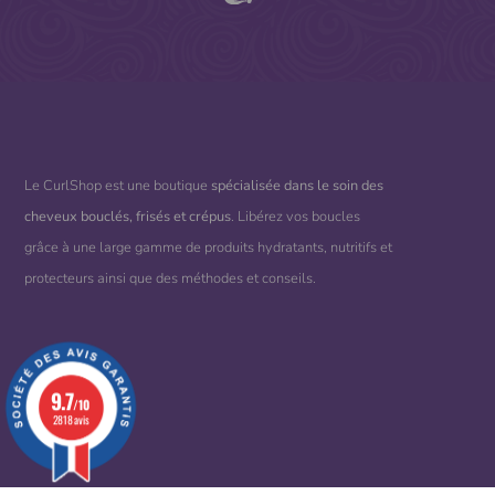
Le CurlShop est une boutique
spécialisée dans le soin des
cheveux bouclés, frisés et crépus
. Libérez vos boucles
grâce à une large gamme de produits hydratants, nutritifs et
protecteurs ainsi que des méthodes et conseils.
9.7
/10
2818 avis