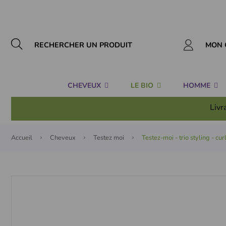
Panneau de gestion des cookies
MON 
CHEVEUX
LE BIO
HOMME
Livr
Accueil
Cheveux
Testez moi
Testez-moi - trio styling - cur