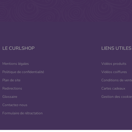
LE CURLSHOP
LIENS UTILES
Mentions légales
Vidéos produits
Politique de confidentialité
Vidéos coiffures
Plan de site
Conditions de vent
Redirections
Cartes cadeaux
Glossaire
Gestion des cookie
Contactez-nous
Formulaire de rétractation