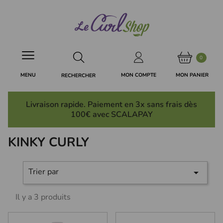
Panneau de gestion des cookies
0
MON PANIER
MON COMPTE
MENU
RECHERCHER
Livraison rapide. Paiement en 3x
sans frais
dès
100€ avec SCALAPAY
KINKY CURLY
Trier par

Il y a 3 produits