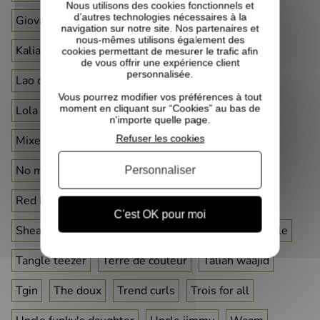
Nous utilisons des cookies fonctionnels et
d’autres technologies nécessaires à la
Giovanni cosmetics
Inhairitance
Innersense
navigation sur notre site. Nos partenaires et
nous-mêmes utilisons également des
Kalia nature
Kinky curly
Kreyol essence
cookies permettant de mesurer le trafic afin
de vous offrir une expérience client
personnalisée.
Lao care
Le curlshop
Les secrets de loly
Vous pourrez modifier vos préférences à tout
moment en cliquant sur “Cookies” au bas de
Lola from rio
Miche beauty
Mielle organics
n'importe quelle page.
Refuser les cookies
Mixed chicks
Musoya
Niir
Noire Ô naturel
No more beauty
Puffcuff
Purepousse
Personnaliser
Red by kiss
Rizos curls
Saison des pluies
C'est OK pour moi
Shea moisture
Skala
Stay-on satin
Sunny isle
Tangle teezer
Terre de couleur
Taliah waajid
Tgin
The doux
Trend curls
Trois for all