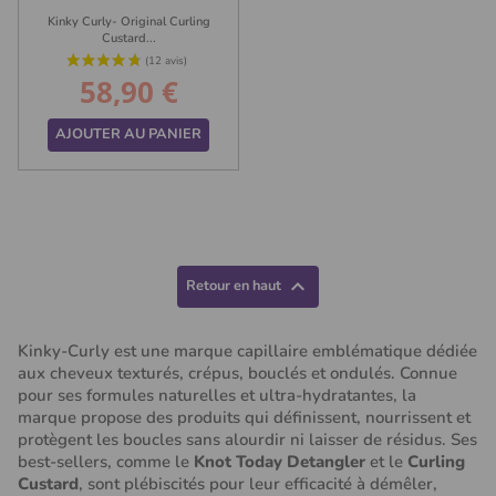
Kinky Curly- Original Curling
Custard...
58,90 €
Prix
AJOUTER AU PANIER
(78 avis)

Retour en haut
Kinky-Curly est une marque capillaire emblématique dédiée
aux cheveux texturés, crépus, bouclés et ondulés. Connue
pour ses formules naturelles et ultra-hydratantes, la
marque propose des produits qui définissent, nourrissent et
protègent les boucles sans alourdir ni laisser de résidus. Ses
best-sellers, comme le
Knot Today Detangler
et le
Curling
Custard
, sont plébiscités pour leur efficacité à démêler,