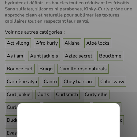
hydrater et définir les boucles tout en réduisant les frisottis.
Sans sulfates, silicones ni parabènes, Kinky-Curly prône une
approche clean et naturelle pour sublimer les textures
capillaires tout en respectant leur santé.
Voir nos autres catégories :
Activilong
Afro kurly
Akisha
Aloé locks
As i am
Aunt jackie's
Aztec secret
Bouclème
(12 avis)
Bounce curl
Bragg
Camille rose naturals
Carmène afya
Cantu
Chey haircare
Color wow
Curl junkie
Curls
Curlsmith
Curly ellie
Curls vitamins
Curly hair solutions
Cut by fred
Dudu osun
Ecoslay
Eco styler
Egyptian magic
Evashair
Flora & curl
Foamie