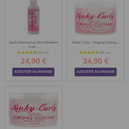
Après Shampoing Ultra Démêlant
Kinky-Curly – Original Curling...
Knot...
24,90 €
34,90 €
Prix
Prix
AJOUTER AU PANIER
AJOUTER AU PANIER