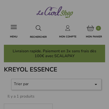
Panneau de gestion des cookies
0
MON PANIER
MON COMPTE
MENU
RECHERCHER
Livraison rapide. Paiement en 3x
sans frais
dès
100€ avec SCALAPAY
KREYOL ESSENCE
Trier par

Il y a 1 produits