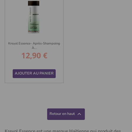
Kreyol Essence- Après-Shampoing
À...
12,90 €
Prix
AJOUTER AU PANIER

Retour en haut
Kreyol Essence est une marque Haïtienne qui produit des