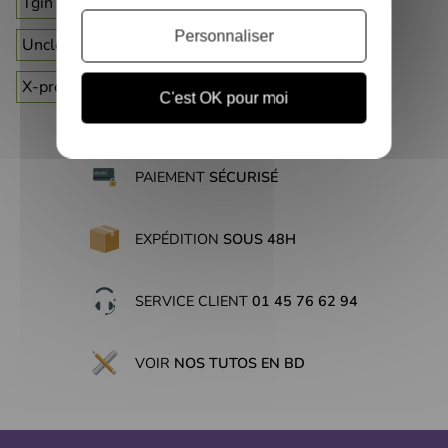
Tgin
The doux
Trend curls
Trois for all
Personnaliser
Uncle funky's daughter
Uncle jimmy
Waam
X-pression
Xtreme wet line
C'est OK pour moi
PAIEMENT
SÉCURISÉ
EXPÉDITION
SOUS 48H
SERVICE CLIENT
01 45 76 62 94
VOIR
NOS TUTOS EN BD