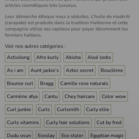
articles cosmétiques très luxueux.
Leur démarche éthique nous a séduites. L'huile de maskriti
(carapate) est produite dans la tradition Haïtienne et cette
compagnie utilise ses capitaux pour payer décemment les
fermiers haïtiens.
Voir nos autres catégories :
Activilong
Afro kurly
Akisha
Aloé locks
As i am
Aunt jackie's
Aztec secret
Bouclème
Bounce curl
Bragg
Camille rose naturals
Carmène afya
Cantu
Chey haircare
Color wow
Curl junkie
Curls
Curlsmith
Curly ellie
Curls vitamins
Curly hair solutions
Cut by fred
Dudu osun
Ecoslay
Eco styler
Egyptian magic