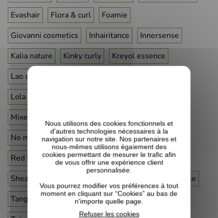
Evashair
Flora & curl
Foamie
Giovanni cosmetics
Inhairitance
Innersense
Kalia nature
Kinky curly
Kreyol essence
Lao care
Le curlshop
Les secrets de loly
Lola from rio
Miche beauty
Mielle organics
Mixed chicks
Musoya
Niir
Noire Ô naturel
Nous utilisons des cookies fonctionnels et
d’autres technologies nécessaires à la
No more beauty
Puffcuff
Purepousse
navigation sur notre site. Nos partenaires et
nous-mêmes utilisons également des
cookies permettant de mesurer le trafic afin
Red by kiss
Rizos curls
Saison des pluies
de vous offrir une expérience client
personnalisée.
Shea moisture
Skala
Stay-on satin
Sunny isle
Vous pourrez modifier vos préférences à tout
moment en cliquant sur “Cookies” au bas de
Tangle teezer
Terre de couleur
Taliah waajid
n'importe quelle page.
Refuser les cookies