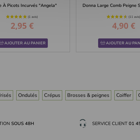
e À Picots Incurvés "Angela"
Donna Large Comb Peigne Su
2,95 €
4,90 €
Prix
Prix
AJOUTER AU PANIER
AJOUTER AU PAN
risés
Ondulés
Crépus
Brosses & peignes
Coiffer
ITION
SOUS 48H
SERVICE CLIENT
01 4