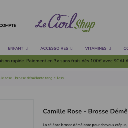
COMPTE
ENFANT
ACCESSOIRES
VITAMINES
C
aison rapide. Paiement en 3x
sans frais
dès 100€ avec SCAL
le rose - brosse démêlante tangle-less
Camille Rose - Brosse Démê
La célèbre brosse démêlante pour cheveux crépus, d