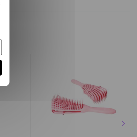
c
PROMO !