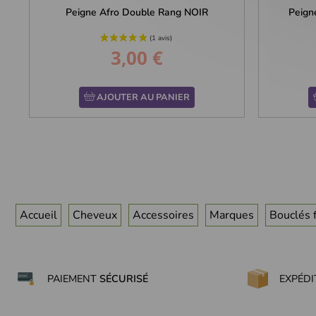
Peigne Afro Double Rang NOIR
Peign
3,00 €
Prix
AJOUTER AU PANIER
Accueil
Cheveux
Accessoires
Marques
Bouclés f
PAIEMENT
SÉCURISÉ
EXPÉD