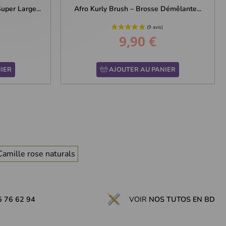
per Large...
Afro Kurly Brush – Brosse Démêlante...
9,90 €
Prix
IER
AJOUTER AU PANIER
Camille rose naturals
5 76 62 94
VOIR
NOS TUTOS EN BD