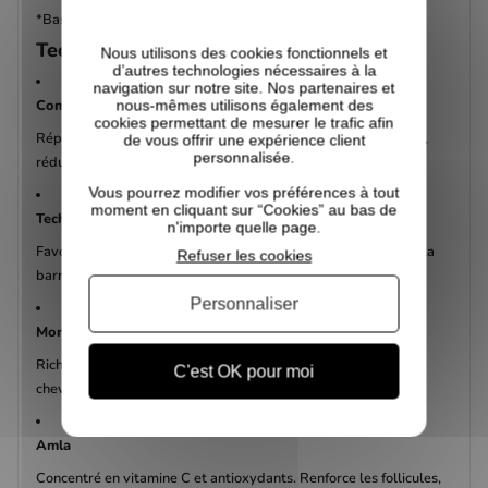
*Basé sur des tests instrumentaux sur fibres capillaires.
Technologies & ingrédients clés
Nous utilisons des cookies fonctionnels et
d’autres technologies nécessaires à la
navigation sur notre site. Nos partenaires et
nous-mêmes utilisons également des
Complexe Bond réparateur
cookies permettant de mesurer le trafic afin
Répare et renforce les liaisons capillaires, améliore l’élasticité,
de vous offrir une expérience client
personnalisée.
réduit la casse et équilibre la porosité.
Vous pourrez modifier vos préférences à tout
moment en cliquant sur “Cookies” au bas de
Technologie submicronique
n'importe quelle page.
Favorise une pénétration plus profonde des actifs et renforce la
Refuser les cookies
barrière protectrice du cuir chevelu.
Personnaliser
Moringa
Riche en vitamines A, B et E, en fer et en zinc. Nourrit le cuir
C'est OK pour moi
chevelu, hydrate et soutient une croissance capillaire saine.
Amla
Concentré en vitamine C et antioxydants. Renforce les follicules,