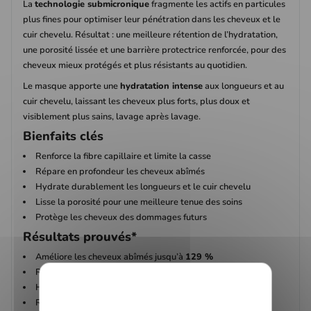
La
technologie submicronique
fragmente les actifs en particules
plus fines pour optimiser leur pénétration dans les cheveux et le
cuir chevelu. Résultat : une meilleure rétention de l’hydratation,
une porosité lissée et une barrière protectrice renforcée, pour des
cheveux mieux protégés et plus résistants au quotidien.
Le masque apporte une
hydratation intense
aux longueurs et au
cuir chevelu, laissant les cheveux plus forts, plus doux et
visiblement plus sains, lavage après lavage.
Bienfaits clés
Renforce la fibre capillaire et limite la casse
Répare en profondeur les cheveux abîmés
Hydrate durablement les longueurs et le cuir chevelu
Lisse la porosité pour une meilleure tenue des soins
Protège les cheveux des dommages futurs
Résultats prouvés*
Améliore les cheveux abîmés jusqu’à
129 %
Renforce les cheveux jusqu’à
123 %
Hydrate les cheveux jusqu’à
130 %
Réduit la porosité des cheveux jusqu’à
141 %