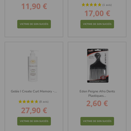
11,90 €
Prix
17,00 €
Prix
VICTIME DE SON SUCCÈS
VICTIME DE SON SUCCÈS
Gelée I Create Curl Memory -...
Eden Peigne Afro Dents
Plastiques...
2,60 €
Prix
27,90 €
Prix
VICTIME DE SON SUCCÈS
VICTIME DE SON SUCCÈS