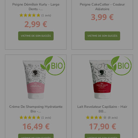
Peigne Démêloir Kurly - Large
Peigne CakeCutter - Couleur
Dents -...
Aléatoire
3,99 €
Prix
2,99 €
Prix
VICTIME DE SON SUCCÈS
VICTIME DE SON SUCCÈS
Crème De Shampoing Hydratante
Lait Revelateur Capillaire - Hair
Bio -...
BB...
16,49 €
17,90 €
Prix
Prix