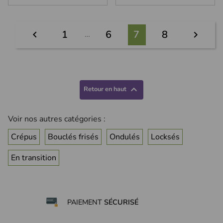
(2 avis)
1
6
7
8

…


Retour en haut
Voir nos autres catégories :
Crépus
Bouclés frisés
Ondulés
Locksés
En transition
PAIEMENT
SÉCURISÉ