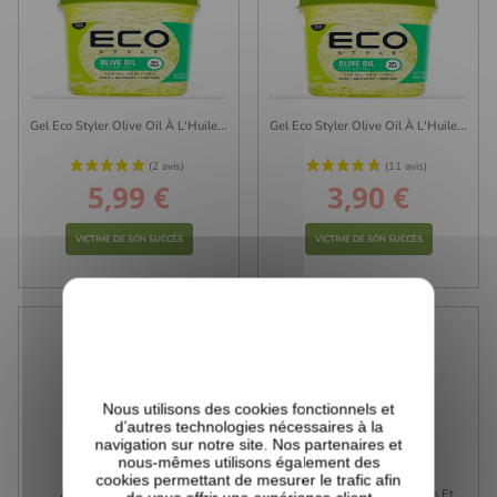
(6 avis)
Gel Eco Styler Olive Oil À L'Huile...
Gel Eco Styler Olive Oil À L'Huile...
5,99 €
3,90 €
Prix
Prix
VICTIME DE SON SUCCÈS
VICTIME DE SON SUCCÈS
Nous utilisons des cookies fonctionnels et
d’autres technologies nécessaires à la
navigation sur notre site. Nos partenaires et
nous-mêmes utilisons également des
cookies permettant de mesurer le trafic afin
As I Am - JBCO - Brume
Tangle Teezer - Cheveux Fins Et...