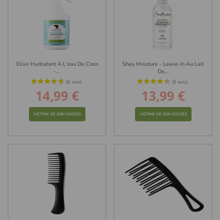
Elixir Hydratant À L'eau De Coco
Shea Moisture - Leave-In Au Lait
-...
De...
14,99 €
13,99 €
Prix
Prix
VICTIME DE SON SUCCÈS
VICTIME DE SON SUCCÈS
(23 avis)