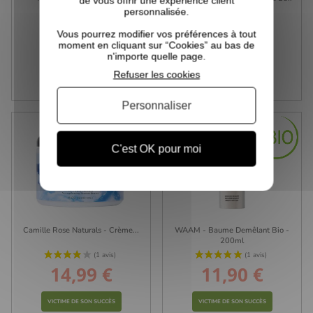
de vous offrir une expérience client
Hydratante Et...
personnalisée.
Vous pourrez modifier vos préférences à tout
9,99 €
16,90 €
Prix
Prix
moment en cliquant sur “Cookies” au bas de
n'importe quelle page.
VICTIME DE SON SUCCÈS
VICTIME DE SON SUCCÈS
Refuser les cookies
Personnaliser
(1 avis)
C'est OK pour moi
Camille Rose Naturals - Crème...
WAAM - Baume Demêlant Bio -
200ml
14,99 €
11,90 €
Prix
Prix
VICTIME DE SON SUCCÈS
VICTIME DE SON SUCCÈS