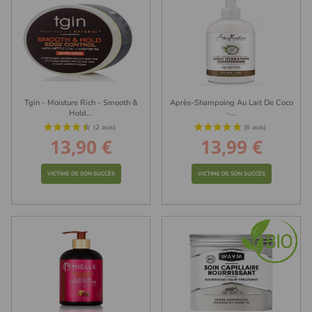
Tgin - Moisture Rich - Smooth &
Après-Shampoing Au Lait De Coco
Hold...
-...
13,90 €
13,99 €
Prix
Prix
VICTIME DE SON SUCCÈS
VICTIME DE SON SUCCÈS