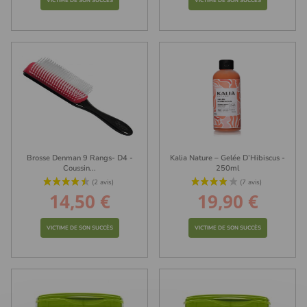
VICTIME DE SON SUCCÈS
VICTIME DE SON SUCCÈS
Brosse Denman 9 Rangs- D4 -
Kalia Nature – Gelée D’Hibiscus -
Coussin...
250ml
14,50 €
19,90 €
Prix
Prix
VICTIME DE SON SUCCÈS
VICTIME DE SON SUCCÈS