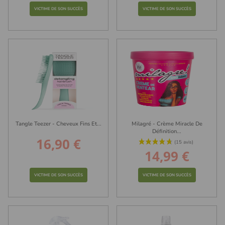
VICTIME DE SON SUCCÈS
VICTIME DE SON SUCCÈS
(15 avis)
Tangle Teezer - Cheveux Fins Et...
Milagré - Crème Miracle De
Définition...
16,90 €
Prix
14,99 €
Prix
VICTIME DE SON SUCCÈS
VICTIME DE SON SUCCÈS