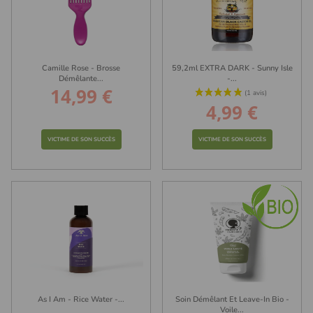
Camille Rose - Brosse
59,2ml EXTRA DARK - Sunny Isle
Démêlante...
-...
14,99 €
Prix
4,99 €
Prix
VICTIME DE SON SUCCÈS
VICTIME DE SON SUCCÈS
(2 avis)
As I Am - Rice Water -...
Soin Démêlant Et Leave-In Bio -
Voile...