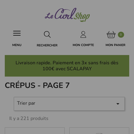
Panneau de gestion des cookies
0
MON PANIER
MON COMPTE
MENU
RECHERCHER
Livraison rapide. Paiement en 3x
sans frais
dès
100€ avec SCALAPAY
CRÉPUS - PAGE 7
Trier par

Il y a 221 produits