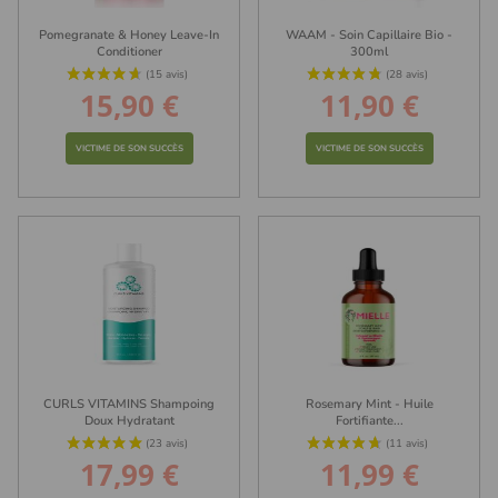
Pomegranate & Honey Leave-In
WAAM - Soin Capillaire Bio -
Conditioner
300ml
15,90 €
11,90 €
Prix
Prix
(2 avis)
VICTIME DE SON SUCCÈS
VICTIME DE SON SUCCÈS
CURLS VITAMINS Shampoing
Rosemary Mint - Huile
Doux Hydratant
Fortifiante...
17,99 €
11,99 €
Prix
Prix