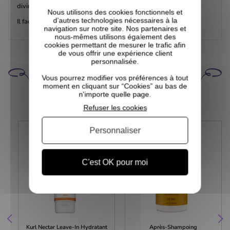
divinement bon.
Nous utilisons des cookies fonctionnels et
d’autres technologies nécessaires à la
Il facilite le démêlage et hydrate en profondeur.
navigation sur notre site. Nos partenaires et
nous-mêmes utilisons également des
cookies permettant de mesurer le trafic afin
de vous offrir une expérience client
personnalisée.
CELA POURRAIT VOUS
INTÉRESSER
Vous pourrez modifier vos préférences à tout
moment en cliquant sur “Cookies” au bas de
n'importe quelle page.
Refuser les cookies
Personnaliser
C'est OK pour moi
Kurl Nectar Leave-In Hydratant
Après-Shampoing