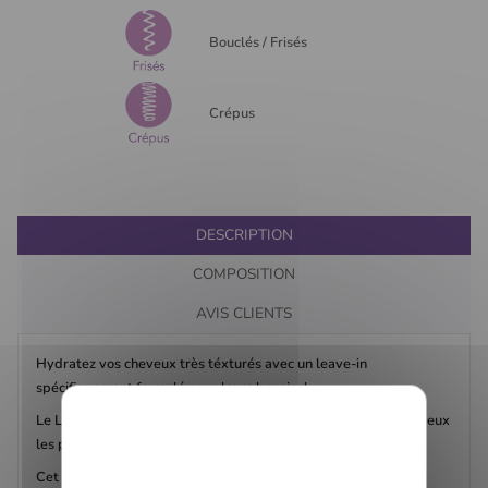
Bouclés / Frisés
Crépus
DESCRIPTION
COMPOSITION
AVIS CLIENTS
Hydratez vos cheveux très téxturés avec un leave-in
spécifiquement formulé pour leurs besoins!
Le Leave-in à la grenade et au miel de Mielle hydrate les cheveux
les plus secs sans graisser ni alourdir.
Cet après-shampooing est léger, facile à utiliser et sent