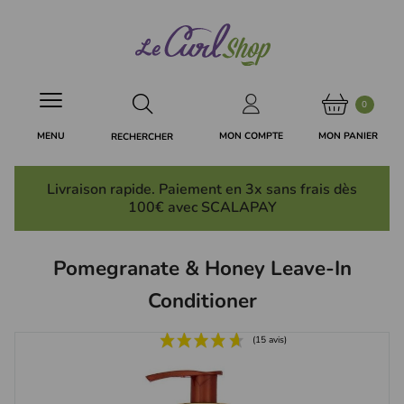
Panneau de gestion des cookies
0
MON PANIER
MON COMPTE
MENU
RECHERCHER
Livraison rapide. Paiement en 3x
sans frais
dès
100€ avec SCALAPAY
Pomegranate & Honey Leave-In
Conditioner
(15 avis)