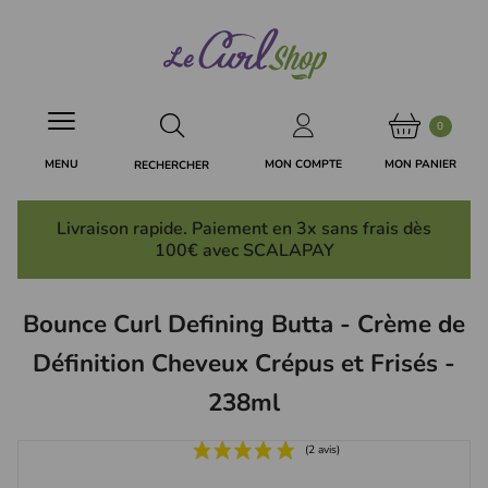
Panneau de gestion des cookies
0
MON PANIER
MON COMPTE
MENU
RECHERCHER
Livraison rapide. Paiement en 3x
sans frais
dès
100€ avec SCALAPAY
Bounce Curl Defining Butta - Crème de
Définition Cheveux Crépus et Frisés -
238ml