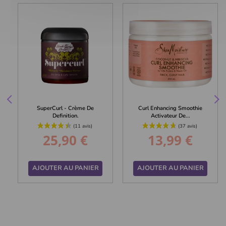
SuperCurl - Crème De
Curl Enhancing Smoothie
Definition.
Activateur De...
25,90 €
13,99 €
Prix
Prix
AJOUTER AU PANIER
AJOUTER AU PANIER