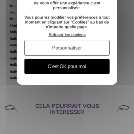
de vous offrir une expérience client
beurre de karité,
personnalisée.
beurre de murumuru
Vous pourrez modifier vos préférences à tout
beurre de mangue
moment en cliquant sur “Cookies” au bas de
Huile de rose muscée
n'importe quelle page.
huile de baobab
Refuser les cookies
huile de Nigelle
huile de tournesol
Personnaliser
huile de ricin
huile de brocoli
huile de fenugrec
C'est OK pour moi
huile d'olive
huile de néroli
CELA POURRAIT VOUS
INTÉRESSER