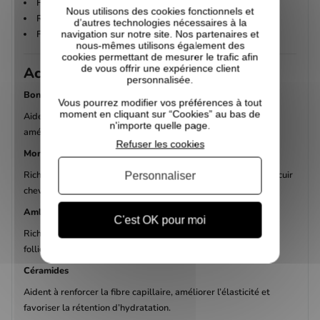
Hydrate les cheveux de
137 %
Nous utilisons des cookies fonctionnels et
Réduit la porosité de
128 %
d’autres technologies nécessaires à la
Facilite le démêlage de
172 %
navigation sur notre site. Nos partenaires et
nous-mêmes utilisons également des
cookies permettant de mesurer le trafic afin
de vous offrir une expérience client
Actifs clés
personnalisée.
Bond Complex
Vous pourrez modifier vos préférences à tout
moment en cliquant sur “Cookies” au bas de
Aide à réparer les liaisons capillaires endommagées pour
n'importe quelle page.
améliorer la résistance et l’élasticité des cheveux.
Refuser les cookies
Moringa
Riche en vitamines A, B et E ainsi qu’en fer et zinc, il nourrit le cuir
Personnaliser
chevelu et hydrate les cheveux.
Amla
C'est OK pour moi
Riche en vitamine C et en antioxydants, il aide à renforcer les
follicules et à améliorer la santé du cuir chevelu.
Céramides
Aident à renforcer la fibre capillaire, améliorer l’élasticité et
favoriser la rétention d’hydratation.