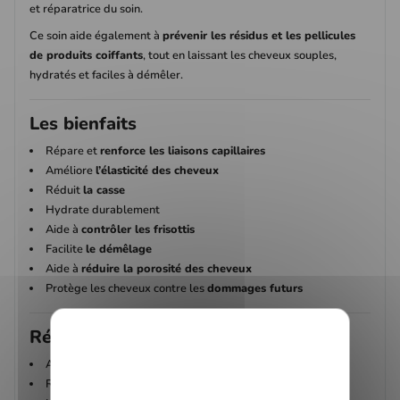
et réparatrice du soin.
Ce soin aide également à
prévenir les résidus et les pellicules
de produits coiffants
, tout en laissant les cheveux souples,
hydratés et faciles à démêler.
Les bienfaits
Répare et
renforce les liaisons capillaires
Améliore
l’élasticité des cheveux
Réduit
la casse
Hydrate durablement
Aide à
contrôler les frisottis
Facilite
le démêlage
Aide à
réduire la porosité des cheveux
Protège les cheveux contre les
dommages futurs
Résultats observés
Améliore les cheveux abîmés de
132 %
Renforce les cheveux de
118 %