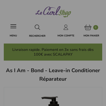
Panneau de gestion des cookies
0
MON PANIER
MON COMPTE
MENU
RECHERCHER
Livraison rapide. Paiement en 3x
sans frais
dès
100€ avec SCALAPAY
As I Am - Bond - Leave-in Conditioner
Réparateur