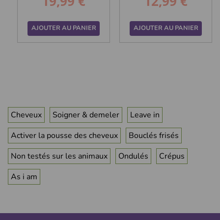
19,99 €
12,99 €
Prix
Prix
AJOUTER AU PANIER
AJOUTER AU PANIER
Cheveux
Soigner & demeler
Leave in
Activer la pousse des cheveux
Bouclés frisés
Non testés sur les animaux
Ondulés
Crépus
As i am