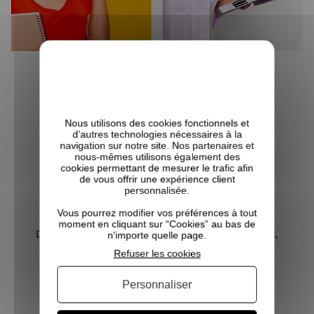
Le CurlShop, produits naturels pour cheveux
Crépus, Frisés, Bouclés
Le CurlShop est une boutique dédiée au soin
Nous utilisons des cookies fonctionnels et
des
cheveux crépus, frisés et bouclés
. Nous
d’autres technologies nécessaires à la
recherchons les petites marques qui font des
navigation sur notre site. Nos partenaires et
produits naturels pour satisfaire vos boucles.
nous-mêmes utilisons également des
cookies permettant de mesurer le trafic afin
Nous proposons un ensemble de produits
de vous offrir une expérience client
sélectionnés pour leur qualité, leur naturalité et
personnalisée.
leur adéquation aux besoins des cheveux
texturisés.
Vous pourrez modifier vos préférences à tout
moment en cliquant sur “Cookies” au bas de
Des soins adaptés aux besoins des cheveux crépus,
n'importe quelle page.
frisés et bouclés
Refuser les cookies
Les cheveux crépus, frisés et bouclés ont des
besoins qui leurs sont propres que ce soit en
Personnaliser
matière d'hydratation ou de nutrition. Que vos
cheveux soient en transition ou complètement