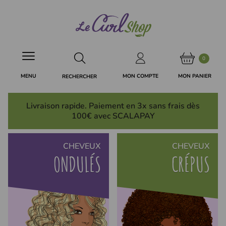
Panneau de gestion des cookies
0
MON PANIER
MON COMPTE
MENU
RECHERCHER
Livraison rapide. Paiement en 3x
sans frais
dès
100€ avec SCALAPAY
CHEVEUX
CHEVEUX
ONDULÉS
CRÉPUS