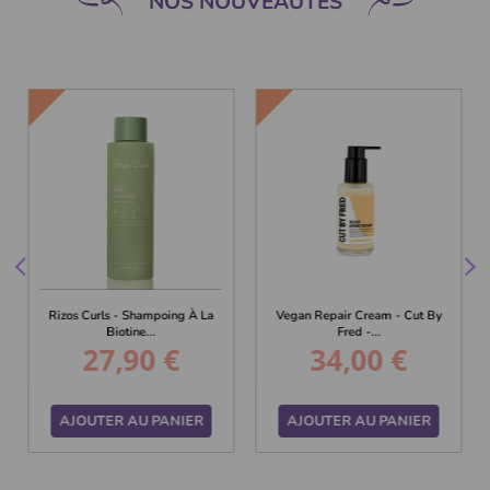
NOS NOUVEAUTÉS
EAU
NOUVEAU
NOUVEAU
Rizos Curls - Shampoing À La
Vegan Repair Cream - Cut By
Biotine...
Fred -...
27,90 €
34,00 €
Prix
Prix
AJOUTER AU PANIER
AJOUTER AU PANIER