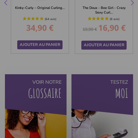
Kinky-Curly – Original Curling...
The Doux - Bee Girl - Crazy
Sexy Curl...
34,90 €
16,90 €
Prix
Prix
Prix
19,90 €
de
base
AJOUTER AU PANIER
AJOUTER AU PANIER
VOIR NOTRE
TESTEZ
GLOSSAIRE
MOI