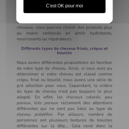
naturels ; secs ou abîmés ; avec ou sans volume,
C'est OK pour moi
vous trouverez sur le CurlShop les produits qui
vous permettront d'atteindre vos objectifs
capillaires. En fonction des besoins de vos
cheveux, vous pourrez choisir des produits plus
ou moins renforcés en actifs hydratants,
nourrissants ou réparateurs.
Différents types de cheveux frisés, crépus et
bouclés
Nous avons différentes propositions en fonction
de votre type de cheveu. Ainsi, si vous avez pu
déterminer si votre cheveu est classé comme
crépu, frisé ou bouclé, nous avons une série de
pré sélection pour vous. Cependant, le critère
du type de cheveu n'est pas toujours le plus
adapté. En effet, les cheveux colorés, peu
poreux, très poreux réclament des attentions
différentes qui ne sont pas liées au type de
cheveu prédéfini. Par ailleurs, nombre de
personnes ont plusieurs textures de boucles
différentes sur la tête... Cela rend donc la